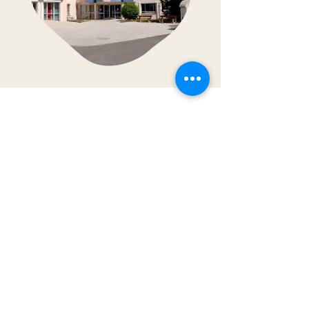
secretariat@mdr-saintjoseph-nantes.com